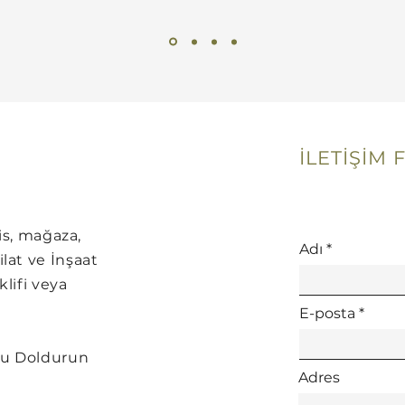
İLETİŞİM
fis, mağaza,
Adı
ilat ve İnşaat
klifi veya
E-posta
unu Doldurun
Adres