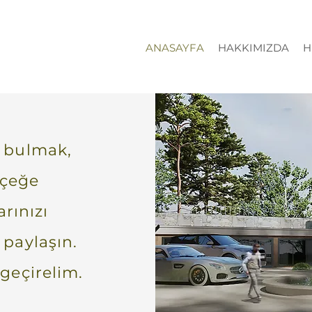
ANASAYFA
HAKKIMIZDA
H
i bulmak,
rçeğe
rınızı
 paylaşın.
 geçirelim.